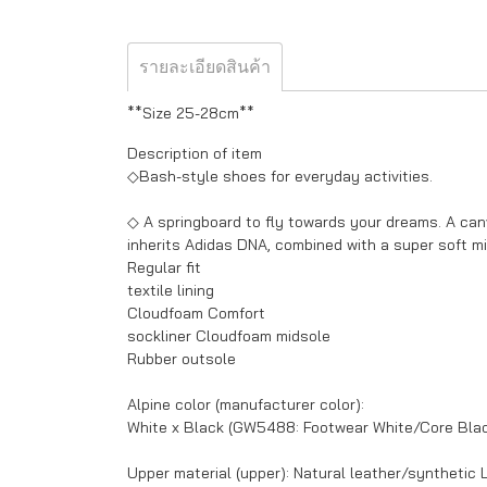
รายละเอียดสินค้า
**Size 25-28cm**
Description of item
◇Bash-style shoes for everyday activities.
◇ A springboard to fly towards your dreams. A canva
inherits Adidas DNA, combined with a super soft mi
Regular fit
textile lining
Cloudfoam Comfort
sockliner Cloudfoam midsole
Rubber outsole
Alpine color (manufacturer color):
White x Black (GW5488: Footwear White/Core Bla
Upper material (upper): Natural leather/synthetic 