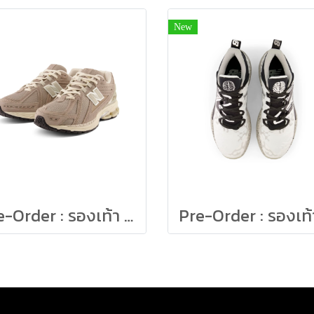
New
Pre-Order : รองเท้า New Balance M1906R L Size 23-29cm