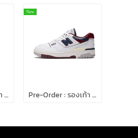
New
Pre-Order : รองเท้า New Balance FuelCell Two Wxy v3 CW3 Size 25-29cm
Pre-Order : รองเท้า New Balance 550 NCD