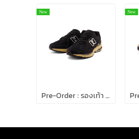
New
New
Pre-Order : รองเท้า New Balance M1906R K Size 23-29cm